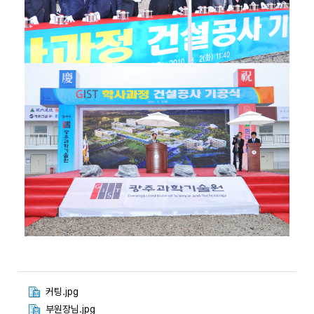
커팅.jpg
부원장님.jpg