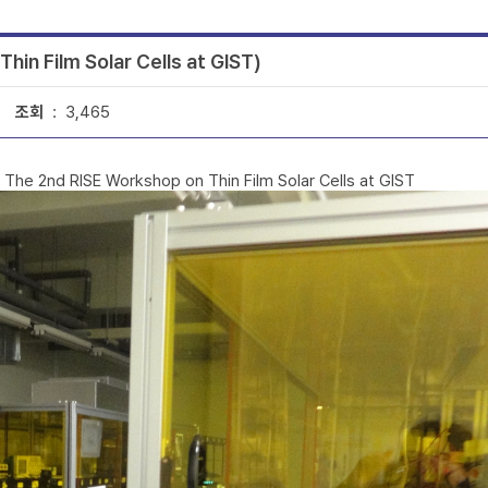
hin Film Solar Cells at GIST)
조회
: 3,465
 The 2nd RISE Workshop on Thin Film Solar Cells at GIST